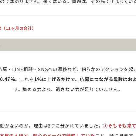
のではありません。来てはいる。問題は、その先で止まってい
動（11ヶ月の合計）
名
応募・LINE相談・SNSへの遷移など、何らかのアクションを起
0.47%
。これを
1%に上げるだけで、応募につながる母数はお
す。集める力より、
逃さない力
が足りていません。
動かないのか。理由は2つに分かれていました。
①そもそも来て
本気の人ほど、肝心のページで離脱していた
こと。順に見ます