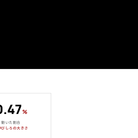
0.47
%
動いた割合
伸びしろの大きさ