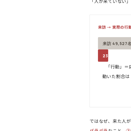
「人が来ていない」
来訪 → 実際の行
来訪 49,527
233
「行動」＝
動いた割合は
ではなぜ、来た人が
バラバラ
なこと、
②