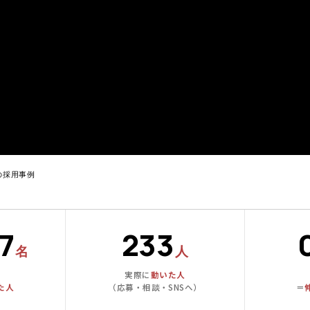
の採用事例
7
233
名
人
実際に
動いた人
た人
（応募・相談・SNSへ）
＝