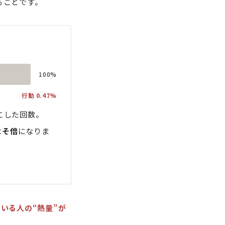
ることです。
100%
行動 0.47%
こした回数。
よそ倍
になりま
いる人の“熱量”が
。