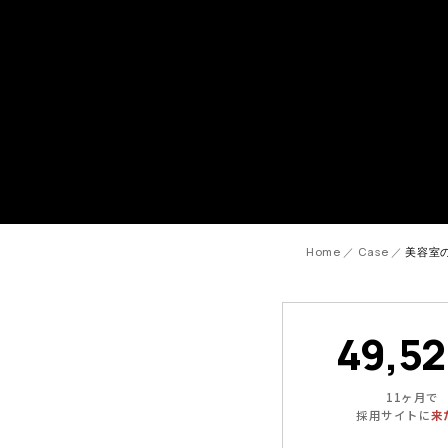
Home
／
Case
／
美容室
49,52
11ヶ月で
採用サイトに
来